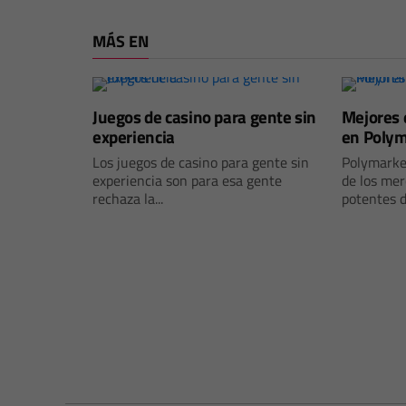
MÁS EN
Juegos de casino para gente sin
Mejores 
experiencia
en Poly
Los juegos de casino para gente sin
Polymarke
experiencia son para esa gente
de los mer
rechaza la...
potentes de