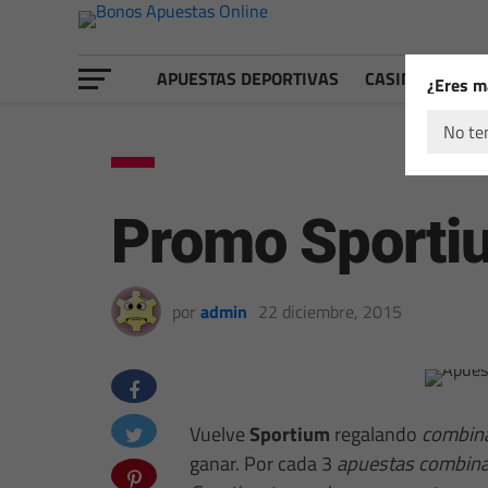
APUESTAS DEPORTIVAS
CASINO ONLINE
¿Eres m
No te
Promo Sporti
por
admin
22 diciembre, 2015
Vuelve
Sportium
regalando
combin
ganar. Por cada 3
apuestas combin