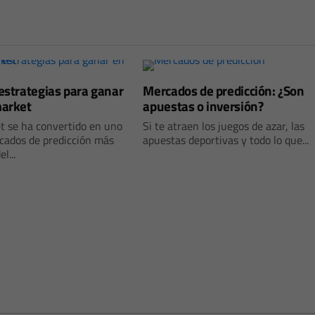
estrategias para ganar
Mercados de predicción: ¿Son
market
apuestas o inversión?
t se ha convertido en uno
Si te atraen los juegos de azar, las
cados de predicción más
apuestas deportivas y todo lo que...
l...