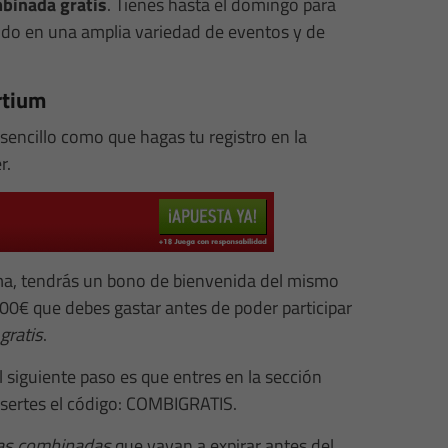
mbinada
gratis
. Tienes hasta el domingo para
ndo en una amplia variedad de eventos y de
rtium
sencillo como que hagas tu registro en la
r.
rma, tendrás un bono de bienvenida del mismo
100€ que debes gastar antes de poder participar
gratis
.
el siguiente paso es que entres en la sección
nsertes el código: COMBIGRATIS.
as combinadas
que vayan a expirar antes del