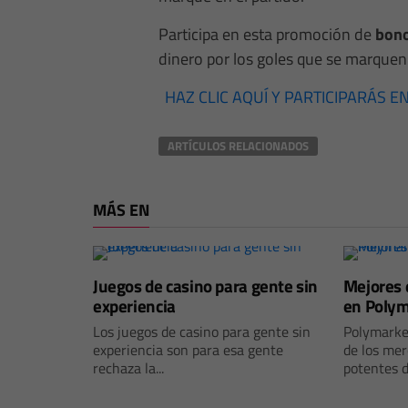
Participa en esta promoción de
bon
dinero por los goles que se marquen 
HAZ CLIC AQUÍ Y PARTICIPARÁS 
ARTÍCULOS RELACIONADOS
MÁS EN
Juegos de casino para gente sin
Mejores 
experiencia
en Poly
Los juegos de casino para gente sin
Polymarke
experiencia son para esa gente
de los mer
rechaza la...
potentes de