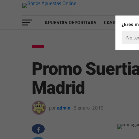
APUESTAS DEPORTIVAS
CASINO ONLINE
¿Eres m
No te
Promo Suertia
Madrid
por
admin
8 enero, 2016