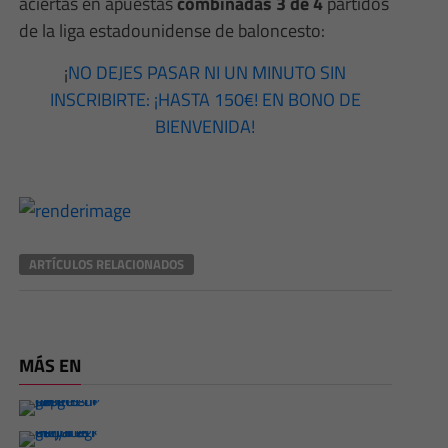
aciertas en apuestas
combinadas
3 de 4
partidos
de la liga estadounidense de baloncesto:
¡
NO DEJES PASAR NI UN MINUTO SIN
INSCRIBIRTE: ¡HASTA 150€! EN BONO DE
BIENVENIDA!
ARTÍCULOS RELACIONADOS
MÁS EN