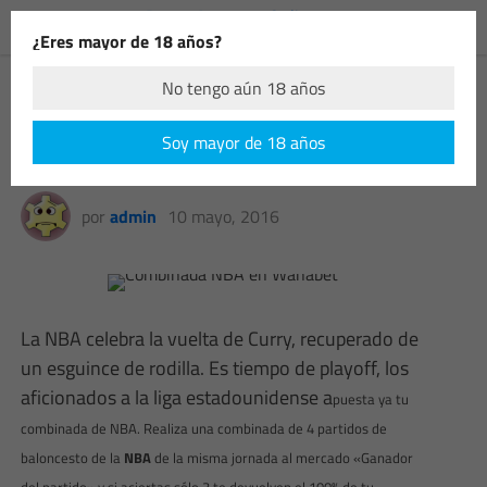
¿Eres mayor de 18 años?
No tengo aún 18 años
Si aciertas 3 de 4 en la NBA
Soy mayor de 18 años
tienes premio en Wanabet
por
admin
10 mayo, 2016
La NBA celebra la vuelta de Curry, recuperado de
un esguince de rodilla. Es tiempo de playoff, los
aficionados a la liga estadounidense a
puesta ya tu
combinada de NBA.
Realiza una combinada de 4 partidos de
baloncesto de la
NBA
de la misma jornada al mercado «Ganador