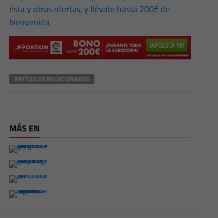
ésta y otras ofertas, y llévate hasta 200€ de
bienvenida
ARTÍCULOS RELACIONADOS
MÁS EN