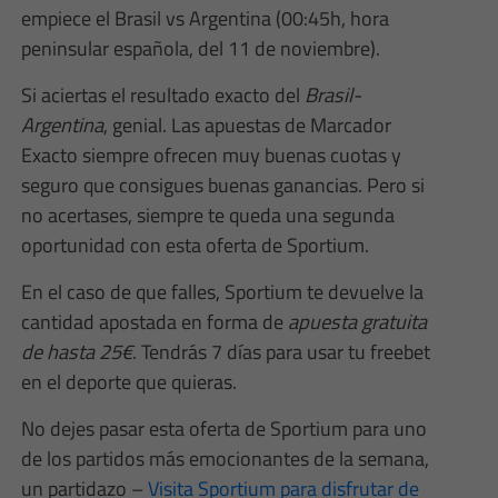
empiece el Brasil vs Argentina (00:45h, hora
peninsular española, del 11 de noviembre).
Si aciertas el resultado exacto del
Brasil-
Argentina
, genial. Las apuestas de Marcador
Exacto siempre ofrecen muy buenas cuotas y
seguro que consigues buenas ganancias. Pero si
no acertases, siempre te queda una segunda
oportunidad con esta oferta de Sportium.
En el caso de que falles, Sportium te devuelve la
cantidad apostada en forma de
apuesta gratuita
de hasta 25€
. Tendrás 7 días para usar tu freebet
en el deporte que quieras.
No dejes pasar esta oferta de Sportium para uno
de los partidos más emocionantes de la semana,
un partidazo –
Visita Sportium para disfrutar de