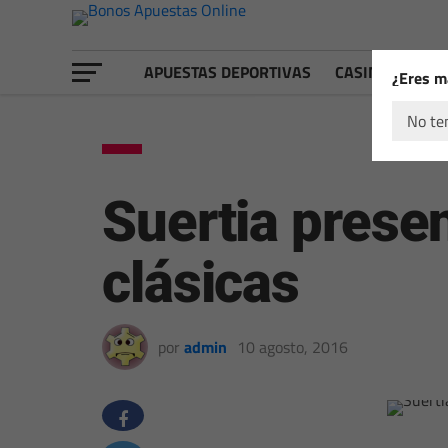
APUESTAS DEPORTIVAS
CASINO ONLINE
¿Eres m
No te
Suertia prese
clásicas
por
admin
10 agosto, 2016