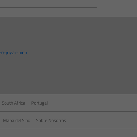
South Africa
Portugal
Mapa del Sitio
Sobre Nosotros