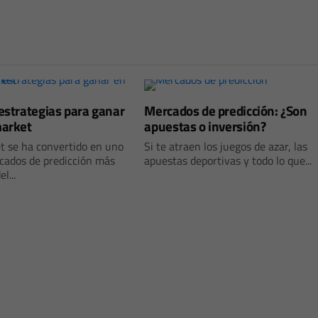
estrategias para ganar
Mercados de predicción: ¿Son
market
apuestas o inversión?
t se ha convertido en uno
Si te atraen los juegos de azar, las
cados de predicción más
apuestas deportivas y todo lo que...
l...