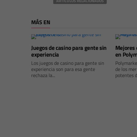
ARTÍCULOS RELACIONADOS
MÁS EN
Juegos de casino para gente sin
Mejores 
experiencia
en Poly
Los juegos de casino para gente sin
Polymarke
experiencia son para esa gente
de los mer
rechaza la...
potentes de