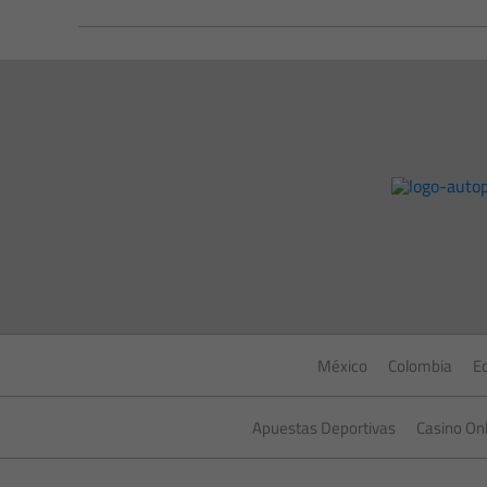
México
Colombia
E
Apuestas Deportivas
Casino On