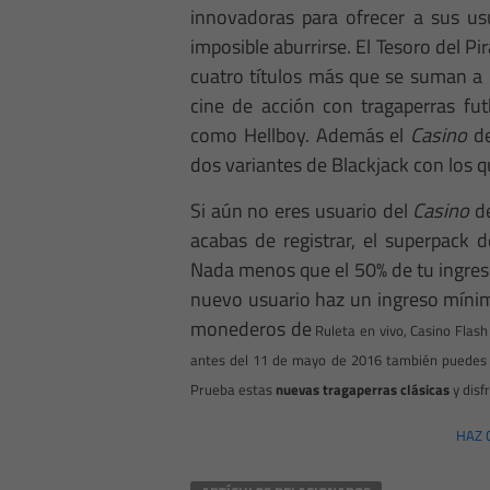
innovadoras para ofrecer a sus usu
imposible aburrirse. El Tesoro del Pi
cuatro títulos más que se suman a 
cine de acción con tragaperras fu
como Hellboy. Además el
Casino
de
dos variantes de Blackjack con los q
Si aún no eres usuario del
Casino
de
acabas de registrar, el superpack 
Nada menos que el 50% de tu ingre
nuevo usuario haz un ingreso míni
monederos de
Ruleta en vivo, Casino Flash
antes del 11 de mayo de 2016 también puedes 
Prueba estas
nuevas tragaperras clásicas
y disf
HAZ C