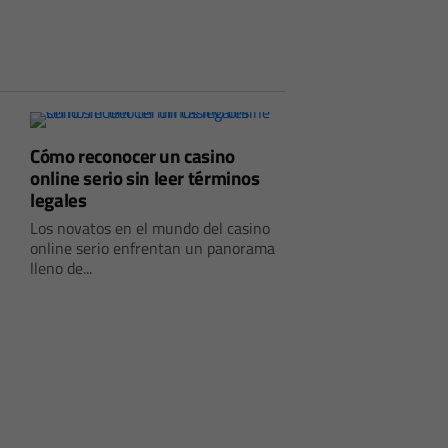
Cómo reconocer un casino
online serio sin leer términos
legales
Los novatos en el mundo del casino
online serio enfrentan un panorama
lleno de...