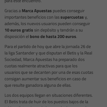
para este encuentro.
Gracias a
Marca Apuestas
puedes conseguir
importantes beneficios con las
supercuotas
y,
además, los nuevos usuarios pueden conseguir
10 euros gratis
sin depósito y tendrán a su
disposición el
bono de hasta 200 euros
.
Para el partido de hoy que abre la jornada 26 de
la liga Santander y que disputan el Betis y la Real
Sociedad, Marca Apuestas ha preparado dos
cuotas realmente atractivas para que los
usuarios que se decanten por una de esas cuotas
consigan aumentar sus beneficios en caso de
que resulte ganadora alguna de ellas.
Los dos equipos llegan en situaciones diferentes.
El Betis trata de huir de los puestos bajos de la