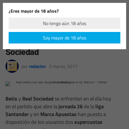
¿Eres mayor de 18 años?
No tengo aún 18 años
Supercuotas en Marca
Soy mayor de 18 años
Apuestas para el Betis – Real
Sociedad
por
redactor
3 marzo, 2017
Betis
y
Real Sociedad
se enfrentan en el día hoy
en el partido que abre la
jornada 26
de la
liga
Santander
y en
Marca Apuestas
han puesto a
disposición de los usuarios dos
supercuotas