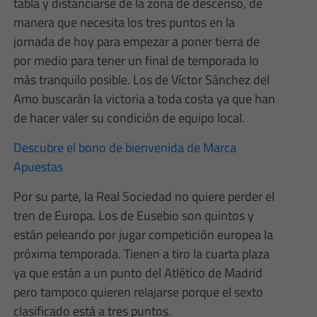
tabla y distanciarse de la zona de descenso, de
manera que necesita los tres puntos en la
jornada de hoy para empezar a poner tierra de
por medio para tener un final de temporada lo
más tranquilo posible. Los de Víctor Sánchez del
Amo buscarán la victoria a toda costa ya que han
de hacer valer su condición de equipo local.
Descubre el bono de bienvenida de Marca
Apuestas
Por su parte, la Real Sociedad no quiere perder el
tren de Europa. Los de Eusebio son quintos y
están peleando por jugar competición europea la
próxima temporada. Tienen a tiro la cuarta plaza
ya que están a un punto del Atlético de Madrid
pero tampoco quieren relajarse porque el sexto
clasificado está a tres puntos.