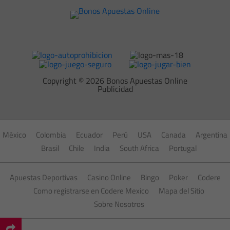
Copyright © 2026 Bonos Apuestas Online
Publicidad
México
Colombia
Ecuador
Perú
USA
Canada
Argentina
Brasil
Chile
India
South Africa
Portugal
Apuestas Deportivas
Casino Online
Bingo
Poker
Codere
Como registrarse en Codere Mexico
Mapa del Sitio
Sobre Nosotros