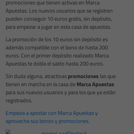
promociones que tienen activas en Marca
Apuestas. Los nuevos usuarios que se registren
pueden conseguir 10 euros gratis, sin depósito,
para empezar a jugar en esta casa de apuestas.
La promoción de los 10 euros sin depósito es
además compatible con el bono de hasta 200
euros. Con el primer depósito realizado Marca
Apuestas te dobla el saldo hasta 200 euros.
Sin duda alguna, atractivas
promociones
las que
tienen en marcha en la casa de
Marca Apuestas
para sus nuevos usuarios y para los que ya están
registrados.
Empieza a apostar con Marca Apuestas y
aprovecha sus bonos y promociones
.