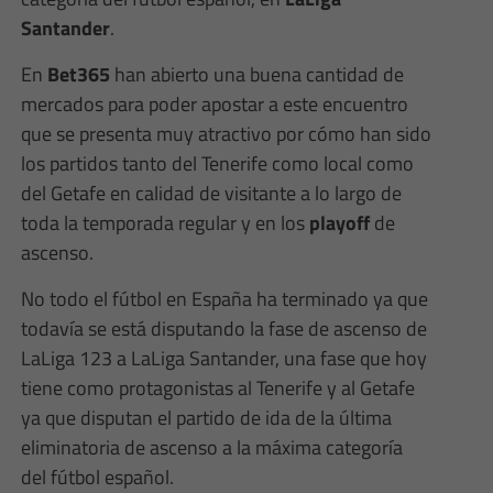
Santander
.
En
Bet365
han abierto una buena cantidad de
mercados para poder apostar a este encuentro
que se presenta muy atractivo por cómo han sido
los partidos tanto del Tenerife como local como
del Getafe en calidad de visitante a lo largo de
toda la temporada regular y en los
playoff
de
ascenso.
No todo el fútbol en España ha terminado ya que
todavía se está disputando la fase de ascenso de
LaLiga 123 a LaLiga Santander, una fase que hoy
tiene como protagonistas al Tenerife y al Getafe
ya que disputan el partido de ida de la última
eliminatoria de ascenso a la máxima categoría
del fútbol español.