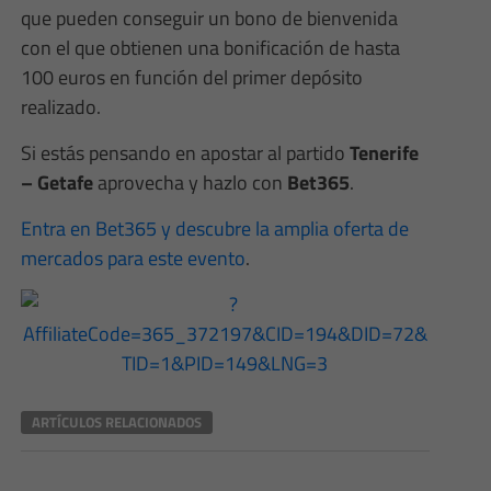
que pueden conseguir un bono de bienvenida
con el que obtienen una bonificación de hasta
100 euros en función del primer depósito
realizado.
Si estás pensando en apostar al partido
Tenerife
– Getafe
aprovecha y hazlo con
Bet365
.
Entra en Bet365 y descubre la amplia oferta de
mercados para este evento
.
ARTÍCULOS RELACIONADOS