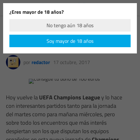
¿Eres mayor de 18 años?
No tengo aún 18 años
Vuelve la Champions League
Soy mayor de 18 años
a Goldenpark
por
redactor
17 octubre, 2017
Hoy vuelve la
UEFA Champions League
y lo hace
con interesantes partidos tanto para la jornada
del martes como para mañana miércoles, pero
sobre todo los encuentros que más interés
despiertan son los que disputan los equipos
españoles en esta nueva jornada de
Champions