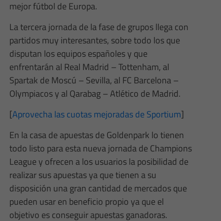
mejor fútbol de Europa.
La tercera jornada de la fase de grupos llega con
partidos muy interesantes, sobre todo los que
disputan los equipos españoles y que
enfrentarán al Real Madrid – Tottenham, al
Spartak de Moscú – Sevilla, al FC Barcelona –
Olympiacos y al Qarabag – Atlético de Madrid.
[
Aprovecha las cuotas mejoradas de Sportium
]
En la casa de apuestas de Goldenpark lo tienen
todo listo para esta nueva jornada de Champions
League y ofrecen a los usuarios la posibilidad de
realizar sus apuestas ya que tienen a su
disposición una gran cantidad de mercados que
pueden usar en beneficio propio ya que el
objetivo es conseguir apuestas ganadoras.