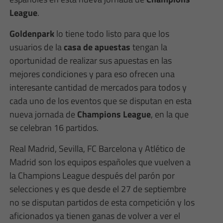
League
.
Goldenpark
lo tiene todo listo para que los
usuarios de la
casa de apuestas
tengan la
oportunidad de realizar sus apuestas en las
mejores condiciones y para eso ofrecen una
interesante cantidad de mercados para todos y
cada uno de los eventos que se disputan en esta
nueva jornada de
Champions League
, en la que
se celebran 16 partidos.
Real Madrid, Sevilla, FC Barcelona y Atlético de
Madrid son los equipos españoles que vuelven a
la Champions League después del parón por
selecciones y es que desde el 27 de septiembre
no se disputan partidos de esta competición y los
aficionados ya tienen ganas de volver a ver el