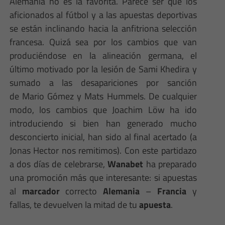
Alemania no es la favorita. Parece ser que los
aficionados al fútbol y a las apuestas deportivas
se están inclinando hacia la anfitriona selección
francesa. Quizá sea por los cambios que van
produciéndose en la alineación germana, el
último motivado por la lesión de Sami Khedira y
sumado a las desapariciones por sanción
de Mario Gómez y Mats Hummels. De cualquier
modo, los cambios que Joachim Löw ha ido
introduciendo si bien han generado mucho
desconcierto inicial, han sido al final acertado (a
Jonas Hector nos remitimos). Con este partidazo
a dos días de celebrarse,
Wanabet
ha preparado
una promoción más que interesante: si apuestas
al
marcador
correcto
Alemania
–
Francia
y
fallas, te devuelven la mitad de tu
apuesta
.