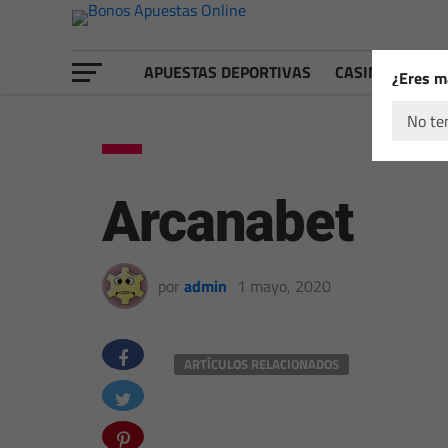
APUESTAS DEPORTIVAS
CASINO ONLINE
¿Eres m
No te
Arcanabet
por
admin
1 mayo, 2020
ARTÍCULOS RELACIONADOS