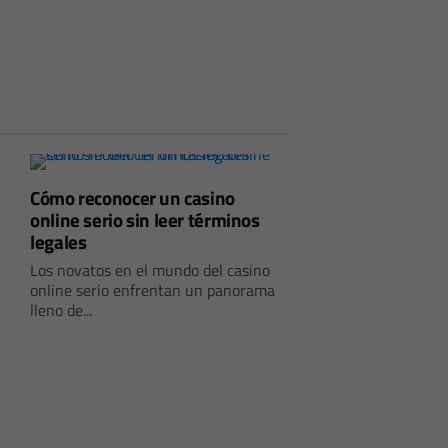
Cómo reconocer un casino
online serio sin leer términos
legales
Los novatos en el mundo del casino
online serio enfrentan un panorama
lleno de...