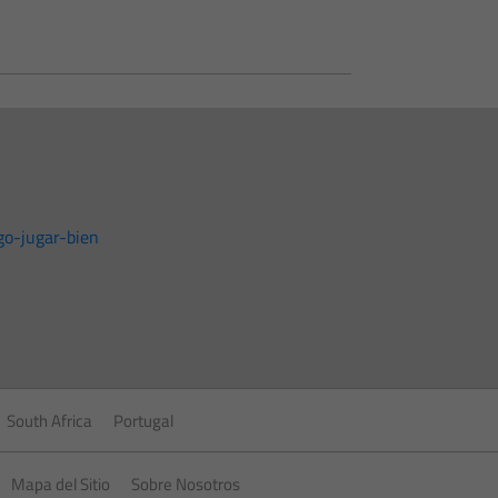
South Africa
Portugal
Mapa del Sitio
Sobre Nosotros