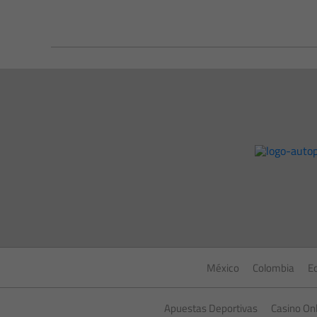
México
Colombia
E
Apuestas Deportivas
Casino On