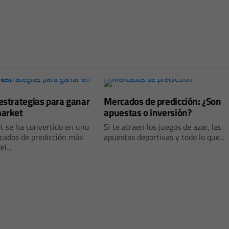
estrategias para ganar
Mercados de predicción: ¿Son
market
apuestas o inversión?
t se ha convertido en uno
Si te atraen los juegos de azar, las
cados de predicción más
apuestas deportivas y todo lo que...
l...