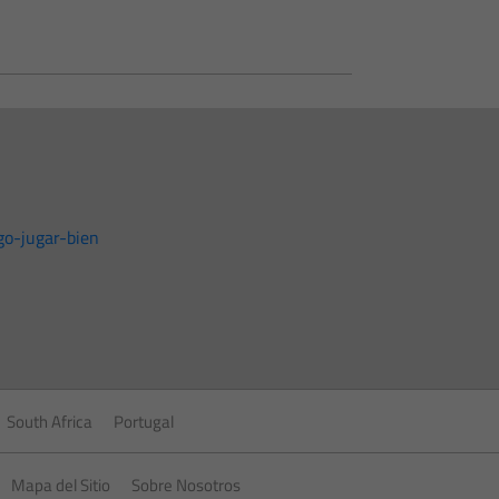
South Africa
Portugal
Mapa del Sitio
Sobre Nosotros