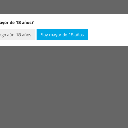
BINGO
POKER
CONTACTO
ayor de 18 años?
ngo aún 18 años
Soy mayor de 18 años