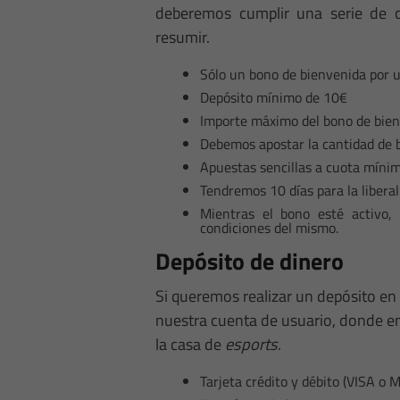
deberemos cumplir una serie de 
resumir.
Sólo un bono de bienvenida por u
Depósito mínimo de 10€
Importe máximo del bono de bie
Debemos apostar la cantidad de b
Apuestas sencillas a cuota mín
Tendremos 10 días para la liberal
Mientras el bono esté activo,
condiciones del mismo.
Depósito de dinero
Si queremos realizar un depósito en
nuestra cuenta de usuario, donde e
la casa de
esports
.
Tarjeta crédito y débito (VISA o 