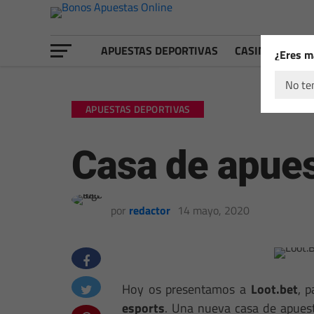
APUESTAS DEPORTIVAS
CASINO ONLINE
¿Eres m
No te
APUESTAS DEPORTIVAS
Casa de apues
por
redactor
14 mayo, 2020
Hoy os presentamos a
Loot.bet
, 
esports
. Una nueva casa de apuesta