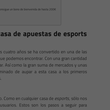
consigue un bono de bienvenida de hasta 200€
 casa de apuestas de esports
 cuatro años se ha convertido en una de las
ue podemos encontrar. Con una gran cantidad
ar. Así como la gran suma de mercados y unas
minado de aupar a esta casa a los primeros
.
o. Como en cualquier casa de
esports
, sólo nos
usuarios. Estos son los pasos a seguir para