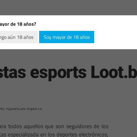
BINGO
POKER
CONTACTO
ayor de 18 años?
ngo aún 18 años
Soy mayor de 18 años
tas esports Loot.b
para todos aquellos que son seguidores de los
s especializada en los deportes electrónicos,