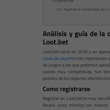
Opinión final
Registrate en Loot.bet desde aquí y 
Análisis y guía de la
Loot.bet
Loot.bet
nació en 2016 y en apenas
casas de
esports
más importantes q
de juegos a los que podemos apost
cuotas muy competitivas, han ter
puestos de los deportes electrónicos
Como registrarse
Registrar en
Loot.bet
es muy sencill
llevara unos minutos ser nuevos 