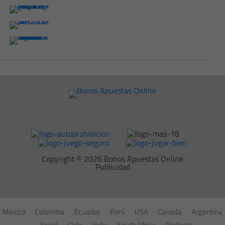
Copyright © 2026 Bonos Apuestas Online
Publicidad
México
Colombia
Ecuador
Perú
USA
Canada
Argentina
Brasil
Chile
India
South Africa
Portugal