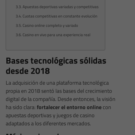
Apuestas deportivas variadas y competitivas
Cuotas competitivas en constante evolución
Casino online completo y variado
Casino en vivo para una experiencia real
Bases tecnológicas sólidas
desde 2018
La adquisición de una plataforma tecnológica
propia en 2018 sentó las bases del crecimiento
digital de la compañía. Desde entonces, la visión
ha sido clara:
fortalecer el entorno online
con
apuestas deportivas y juegos de casino
adaptados a los diferentes mercados.