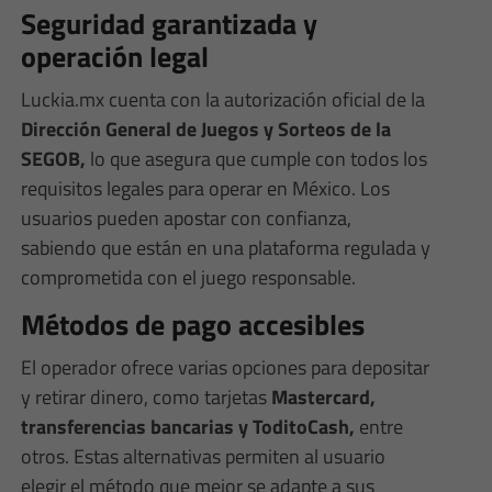
Seguridad garantizada y
operación legal
Luckia.mx cuenta con la autorización oficial de la
Dirección General de Juegos y Sorteos de la
SEGOB,
lo que asegura que cumple con todos los
requisitos legales para operar en México. Los
usuarios pueden apostar con confianza,
sabiendo que están en una plataforma regulada y
comprometida con el juego responsable.
Métodos de pago accesibles
El operador ofrece varias opciones para depositar
y retirar dinero, como tarjetas
Mastercard,
transferencias bancarias y ToditoCash,
entre
otros. Estas alternativas permiten al usuario
elegir el método que mejor se adapte a sus