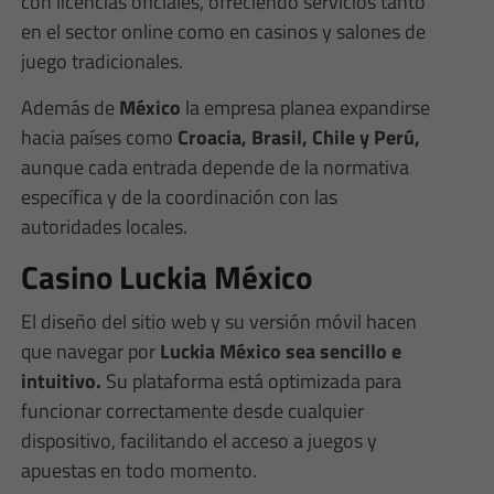
con licencias oficiales, ofreciendo servicios tanto
en el sector online como en casinos y salones de
juego tradicionales.
Además de
México
la empresa planea expandirse
hacia países como
Croacia, Brasil, Chile y Perú,
aunque cada entrada depende de la normativa
específica y de la coordinación con las
autoridades locales.
Casino Luckia México
El diseño del sitio web y su versión móvil hacen
que navegar por
Luckia México sea sencillo e
intuitivo.
Su plataforma está optimizada para
funcionar correctamente desde cualquier
dispositivo, facilitando el acceso a juegos y
apuestas en todo momento.