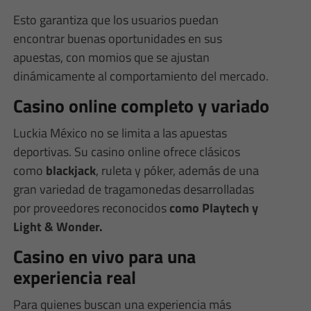
Esto garantiza que los usuarios puedan
encontrar buenas oportunidades en sus
apuestas, con momios que se ajustan
dinámicamente al comportamiento del mercado.
Casino online completo y variado
Luckia México no se limita a las apuestas
deportivas. Su casino online ofrece clásicos
como
blackjack
, ruleta y póker, además de una
gran variedad de tragamonedas desarrolladas
por proveedores reconocidos
como Playtech y
Light & Wonder.
Casino en vivo para una
experiencia real
Para quienes buscan una experiencia más