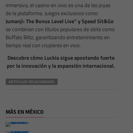
inmersiva, el casino en vivo es una de las joyas
de la plataforma. Juegos exclusivos como
Jumanji: The Bonus Level Live” y Speed Sit&Go
se combinan con títulos populares de slots como
Buffalo Blitz, garantizando entretenimiento en
tiempo real con crupieres en vivo.
Descubre cómo Luckia sigue apostando fuerte
por la innovación y la expansión internacional.
ARTÍCULOS RELACIONADOS
MÁS EN MÉXICO