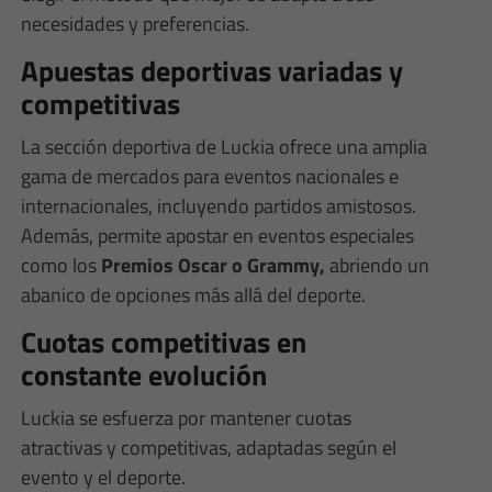
necesidades y preferencias.
Apuestas deportivas variadas y
competitivas
La sección deportiva de Luckia ofrece una amplia
gama de mercados para eventos nacionales e
internacionales, incluyendo partidos amistosos.
Además, permite apostar en eventos especiales
como los
Premios Oscar o Grammy,
abriendo un
abanico de opciones más allá del deporte.
Cuotas competitivas en
constante evolución
Luckia se esfuerza por mantener cuotas
atractivas y competitivas, adaptadas según el
evento y el deporte.