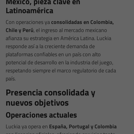
México, pieza clave en
Latinoamérica
Con operaciones ya
consolidadas en Colombia,
Chile y Perú
, el ingreso al mercado mexicano
afianza su estrategia en América Latina. Luckia
responde así a la creciente demanda de
plataformas confiables en un país con alto
potencial de desarrollo en la industria del juego,
respetando siempre el marco regulatorio de cada
país.
Presencia consolidada y
nuevos objetivos
Operaciones actuales
Luckia ya opera en
España, Portugal y Colombia