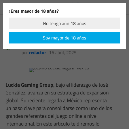
¿Eres mayor de 18 años?
No tengo aún 18 años
MÉXICO
Casino Luckia llega a México
Soy mayor de 18 años
por
redactor
16 abril, 2025
Luckia Gaming Group,
bajo el liderazgo de José
González, avanza en su estrategia de expansión
global. Su reciente llegada a México representa
un paso clave para consolidarse como uno de los
grandes referentes del juego online a nivel
internacional. En este artículo te diremos lo