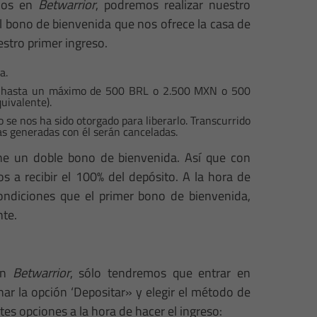
ados en
Betwarrior
, podremos realizar nuestro
l bono de bienvenida que nos ofrece la casa de
stro primer ingreso.
a.
to hasta un máximo de 500 BRL o 2.500 MXN o 500
uivalente).
 se nos ha sido otorgado para liberarlo. Transcurrido
as generadas con él serán canceladas.
ne un doble bono de bienvenida. Así que con
 a recibir el 100% del depósito. A la hora de
ondiciones que el primer bono de bienvenida,
te.
 en
Betwarrior
, sólo tendremos que entrar en
nar la opción ‘Depositar» y elegir el método de
es opciones a la hora de hacer el ingreso: