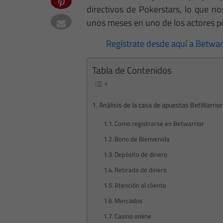
directivos de Pokerstars, lo que n
unos meses en uno de los actores pr
Regístrate desde aquí a Betwar
Tabla de Contenidos
Análisis de la casa de apuestas BetWarrior
Como registrarse en Betwarrior
Bono de Bienvenida
Depósito de dinero
Retirada de dinero
Atención al cliente
Mercados
Casino online