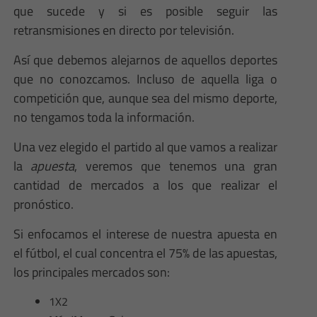
que sucede y si es posible seguir las
retransmisiones en directo por televisión.
Así que debemos alejarnos de aquellos deportes
que no conozcamos. Incluso de aquella liga o
competición que, aunque sea del mismo deporte,
no tengamos toda la información.
Una vez elegido el partido al que vamos a realizar
la
apuesta
, veremos que tenemos una gran
cantidad de mercados a los que realizar el
pronóstico.
Si enfocamos el interese de nuestra apuesta en
el fútbol, el cual concentra el 75% de las apuestas,
los principales mercados son:
1X2