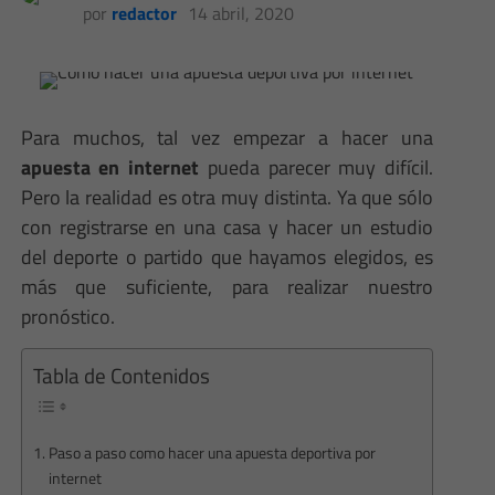
por
redactor
14 abril, 2020
Para muchos, tal vez empezar a hacer una
apuesta en internet
pueda parecer muy difícil.
Pero la realidad es otra muy distinta. Ya que sólo
con registrarse en una casa y hacer un estudio
del deporte o partido que hayamos elegidos, es
más que suficiente, para realizar nuestro
pronóstico.
Tabla de Contenidos
Paso a paso como hacer una apuesta deportiva por
internet