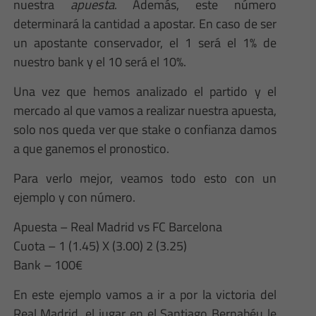
nuestra
apuesta
. Además, este número
determinará la cantidad a apostar. En caso de ser
un apostante conservador, el 1 será el 1% de
nuestro bank y el 10 será el 10%.
Una vez que hemos analizado el partido y el
mercado al que vamos a realizar nuestra apuesta,
solo nos queda ver que stake o confianza damos
a que ganemos el pronostico.
Para verlo mejor, veamos todo esto con un
ejemplo y con número.
Apuesta – Real Madrid vs FC Barcelona
Cuota – 1 (1.45) X (3.00) 2 (3.25)
Bank – 100€
En este ejemplo vamos a ir a por la victoria del
Real Madrid, el jugar en el Santiago Bernabéu le