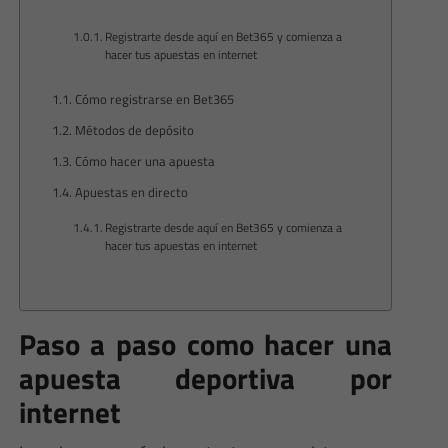
Registrarte desde aquí en Bet365 y comienza a
hacer tus apuestas en internet
Cómo registrarse en Bet365
Métodos de depósito
Cómo hacer una apuesta
Apuestas en directo
Registrarte desde aquí en Bet365 y comienza a
hacer tus apuestas en internet
Paso a paso como hacer una
apuesta deportiva por
internet