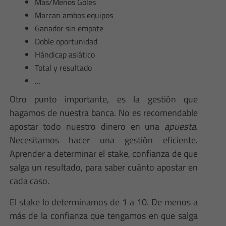
Más/Menos Goles
Marcan ambos equipos
Ganador sin empate
Doble oportunidad
Hándicap asiático
Total y resultado
…
Otro punto importante, es la gestión que
hagamos de nuestra banca. No es recomendable
apostar todo nuestro dinero en una
apuesta
.
Necesitamos hacer una gestión eficiente.
Aprender a determinar el stake, confianza de que
salga un resultado, para saber cuánto apostar en
cada caso.
El stake lo determinamos de 1 a 10. De menos a
más de la confianza que tengamos en que salga