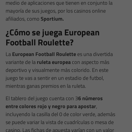
medio de aplicaciones que tienen en conjunto la
mayoría de sus juegos, por los casinos online
afiliados, como
Sportium.
¿Cómo se juega European
Football Roulette?
La
European Football Roulette
es una divertida
variante de la
ruleta europea
con aspecto más
deportivo y visualmente más colorido. En este
juego te vas a sentir en un estadio de futbol,
mientras ganas premios en la ruleta.
El tablero del juego cuenta con 3
6 números
entre colores rojo y negro para apostar
,
incluyendo la casilla del 0 de color verde, además
se puede variar la vista de cuadrículas o mesa de
casino. Las fichas de apuesta varían con un valor