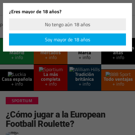
¿Eres mayor de 18 años?
No tengo aún 18 años
PUBLICIDAD | +18 | JUEGO RESPONSABLE
Soy mayor de 18 años
La casa del R.
Miles de
La casa de
Las cuotas más
Madrid
mercados
Marca
altas
+ info
+ info
+ info
+ info
La más
Tradición
Casa española
completa
británica
Todo ventajas
+ info
+ info
+ info
+ info
SPORTIUM
¿Cómo jugar a la European
Football Roulette?