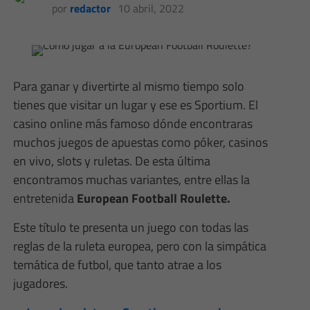
por
redactor
10 abril, 2022
Para ganar y divertirte al mismo tiempo solo
tienes que visitar un lugar y ese es Sportium. El
casino online más famoso dónde encontraras
muchos juegos de apuestas como póker, casinos
en vivo, slots y ruletas. De esta última
encontramos muchas variantes, entre ellas la
entretenida
European Football Roulette.
Este título te presenta un juego con todas las
reglas de la ruleta europea, pero con la simpática
temática de futbol, que tanto atrae a los
jugadores.