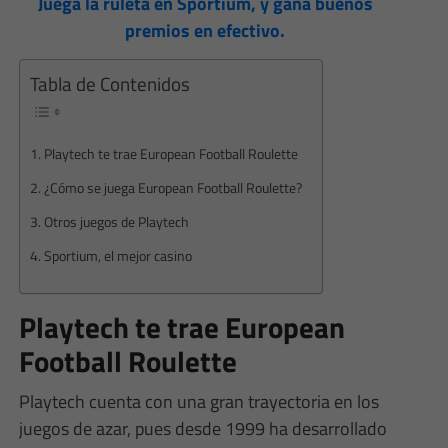
Juega la ruleta en Sportium, y gana buenos
premios en efectivo.
Tabla de Contenidos
Playtech te trae European Football Roulette
¿Cómo se juega European Football Roulette?
Otros juegos de Playtech
Sportium, el mejor casino
Playtech te trae European
Football Roulette
Playtech cuenta con una gran trayectoria en los
juegos de azar, pues desde 1999 ha desarrollado