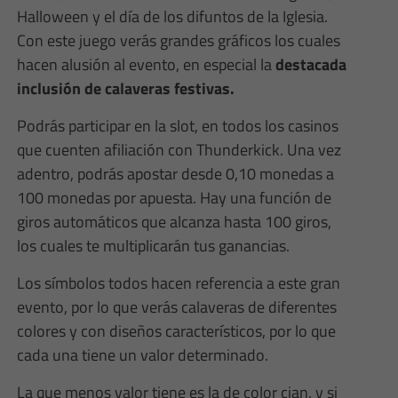
Halloween y el día de los difuntos de la Iglesia.
Con este juego verás grandes gráficos los cuales
hacen alusión al evento, en especial la
destacada
inclusión de calaveras festivas.
Podrás participar en la slot, en todos los casinos
que cuenten afiliación con Thunderkick. Una vez
adentro, podrás apostar desde 0,10 monedas a
100 monedas por apuesta. Hay una función de
giros automáticos que alcanza hasta 100 giros,
los cuales te multiplicarán tus ganancias.
Los símbolos todos hacen referencia a este gran
evento, por lo que verás calaveras de diferentes
colores y con diseños característicos, por lo que
cada una tiene un valor determinado.
La que menos valor tiene es la de color cian, y si