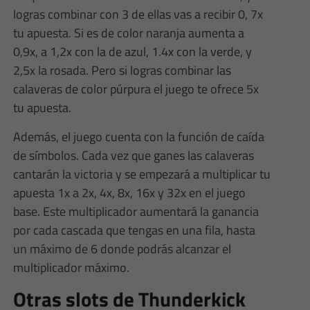
logras combinar con 3 de ellas vas a recibir 0, 7x
tu apuesta. Si es de color naranja aumenta a
0,9x, a 1,2x con la de azul, 1.4x con la verde, y
2,5x la rosada. Pero si logras combinar las
calaveras de color púrpura el juego te ofrece 5x
tu apuesta.
Además, el juego cuenta con la función de caída
de símbolos. Cada vez que ganes las calaveras
cantarán la victoria y se empezará a multiplicar tu
apuesta 1x a 2x, 4x, 8x, 16x y 32x en el juego
base. Este multiplicador aumentará la ganancia
por cada cascada que tengas en una fila, hasta
un máximo de 6 donde podrás alcanzar el
multiplicador máximo.
Otras slots de Thunderkick