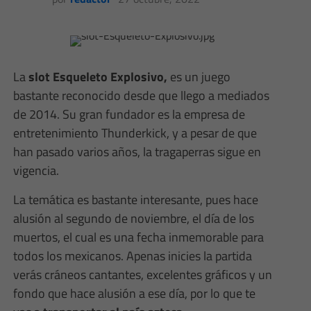
La
slot Esqueleto Explosivo,
es un juego
bastante reconocido desde que llego a mediados
de 2014. Su gran fundador es la empresa de
entretenimiento Thunderkick, y a pesar de que
han pasado varios años, la tragaperras sigue en
vigencia.
La temática es bastante interesante, pues hace
alusión al segundo de noviembre, el día de los
muertos, el cual es una fecha inmemorable para
todos los mexicanos. Apenas inicies la partida
verás cráneos cantantes, excelentes gráficos y un
fondo que hace alusión a ese día, por lo que te