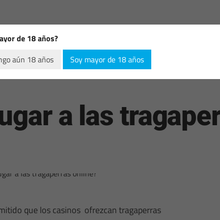
BINGO
POKER
CONTACTO
ayor de 18 años?
ngo aún 18 años
Soy mayor de 18 años
jugar a las tragape
rmitido que los casinos ofrezcan tragaperras