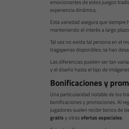
emocionantes de estos juegos tradic
experiencia dinámica.
Esta variedad asegura que siempre 
manteniendo el interés a largo plazo
Tal vez no exista tal persona en el 
tragaperras disponibles; se han desa
Las diferencias pueden ser tan varia
y el diseño hasta el tipo de imágenes
Bonificaciones y pro
Una particularidad notable de los tr
bonificaciones y promociones. Al re
jugadores suelen recibir bonos de b
gratis
y otras
ofertas especiales
.