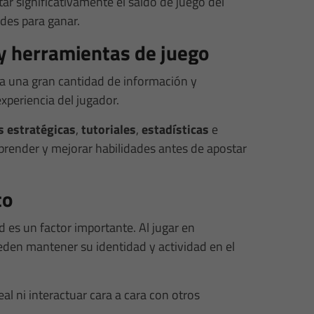
r significativamente el saldo de juego del
des para ganar.
y herramientas de juego
 a una gran cantidad de información y
xperiencia del jugador.
s estratégicas
,
tutoriales
,
estadísticas
e
prender y mejorar habilidades antes de apostar
to
 es un factor importante. Al jugar en
ueden mantener su identidad y actividad en el
al ni interactuar cara a cara con otros