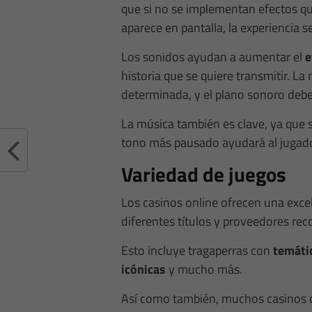
que si no se implementan efectos q
aparece en pantalla, la experiencia 
Los sonidos ayudan a aumentar el
e
historia que se quiere transmitir. L
determinada, y el plano sonoro debe
La música también es clave, ya que 
tono más pausado ayudará al jugado
Variedad de juegos
Los casinos online ofrecen una exce
diferentes títulos y proveedores re
Esto incluye tragaperras con
temáti
icónicas
y mucho más.
Así como también, muchos casinos o