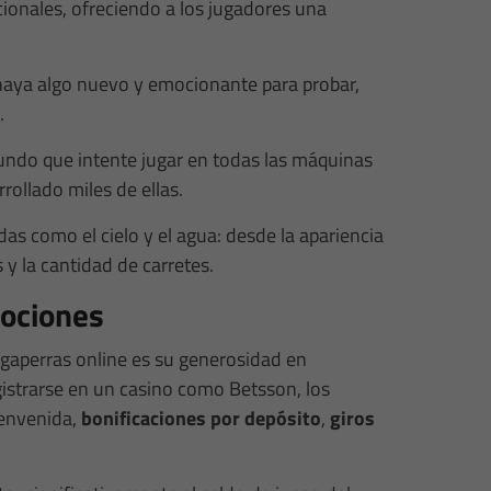
ionales, ofreciendo a los jugadores una
haya algo nuevo y emocionante para probar,
.
mundo que intente jugar en todas las máquinas
rrollado miles de ellas.
das como el cielo y el agua: desde la apariencia
 y la cantidad de carretes.
mociones
agaperras online es su generosidad en
gistrarse en un casino como Betsson, los
ienvenida,
bonificaciones por
depósito
,
giros