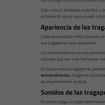
Esto crea un ambiente auténtico y 
aislamiento que a veces puede acom
Apariencia de las tra
Cada desarrollador está tratando de 
sus tragaperras sean populares.
Los desarrolladores no son perezos
virtuales que son más hermosas, mej
En estas nuevas tragaperras, puede
extraordinarios
, imágenes animada
acompañamiento musical.
Sonidos de las tragap
El sonido juega un papel determinan