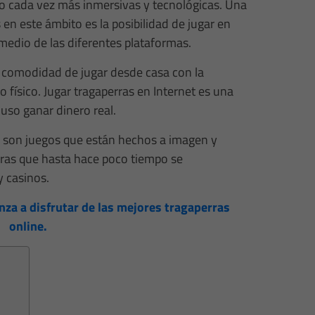
go cada vez más inmersivas y tecnológicas. Una
en este ámbito es la posibilidad de jugar en
medio de las diferentes plataformas.
comodidad de jugar desde casa con la
 físico. Jugar tragaperras en Internet es una
luso ganar dinero real.
as son juegos que están hechos a imagen y
ras que hasta hace poco tiempo se
y casinos.
nza a disfrutar de las mejores tragaperras
online.