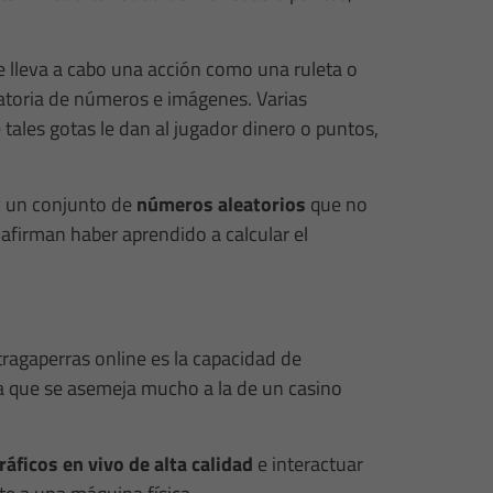
se lleva a cabo una acción como una ruleta o
leatoria de números e imágenes. Varias
tales gotas le dan al jugador dinero o puntos,
y un conjunto de
números aleatorios
que no
afirman haber aprendido a calcular el
ragaperras online es la capacidad de
ta que se asemeja mucho a la de un casino
ráficos en vivo de alta calidad
e interactuar
te a una máquina física.