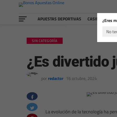
APUESTAS DEPORTIVAS
CASINO ONLINE
¿Eres m
No te
SIN CATEGORÍA
¿Es divertido 
por
redactor
16 octubre, 2024
La evolución de la tecnología ha pe