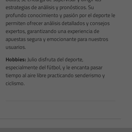
estrategias de análisis y pronósticos. Su
profundo conocimiento y pasión por el deporte le
permiten ofrecer análisis detallados y consejos
expertos, garantizando una experiencia de
apuestas segura y emocionante para nuestros
usuarios.
Hobbies:
Julio disfruta del deporte,
especialmente del fútbol, y le encanta pasar
tiempo al aire libre practicando senderismo y
ciclismo.