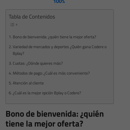
100%
Tabla de Contenidos
Bono de bienvenida: ¿quién tiene la mejor oferta?
Variedad de mercados y deportes ¿Quién gana Codere o
Bplay?
Cuotas: ¿Dónde quieres más?
Métodos de pago: ¿Cuál es más conveniente?
Atención al cliente
¿Cuál es la mejor opción Bplay o Codere?
Bono de bienvenida: ¿quién
tiene la mejor oferta?