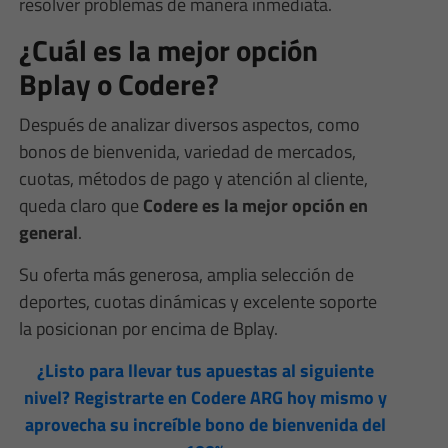
resolver problemas de manera inmediata.
¿Cuál es la mejor opción
Bplay o Codere?
Después de analizar diversos aspectos, como
bonos de bienvenida, variedad de mercados,
cuotas, métodos de pago y atención al cliente,
queda claro que
Codere es la mejor opción en
general
.
Su oferta más generosa, amplia selección de
deportes, cuotas dinámicas y excelente soporte
la posicionan por encima de Bplay.
¿Listo para llevar tus apuestas al siguiente
nivel? Registrarte en Codere ARG hoy mismo y
aprovecha su increíble bono de bienvenida del