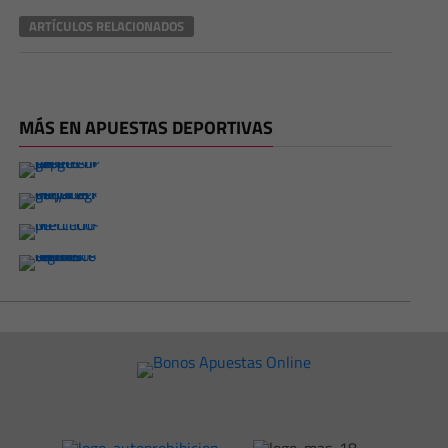
ARTÍCULOS RELACIONADOS
MÁS EN APUESTAS DEPORTIVAS