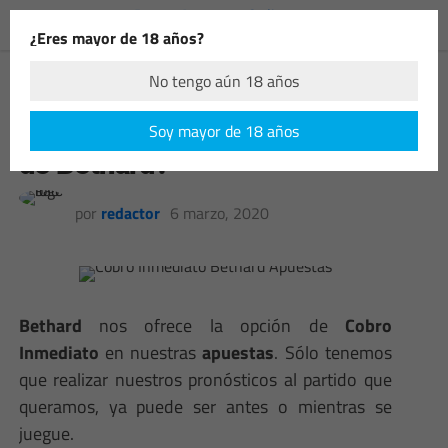
¿Eres mayor de 18 años?
No tengo aún 18 años
APUESTAS DEPORTIVAS
¿Qué es el Cobro Inmediato
Soy mayor de 18 años
de Bethard?
por
redactor
6 marzo, 2020
Bethard
nos ofrece la opción de
Cobro
Inmediato
en nuestras
apuestas
. Sólo tenemos
que realizar nuestros pronósticos al partido que
queramos, ya puede ser antes o mientras se
juegue.