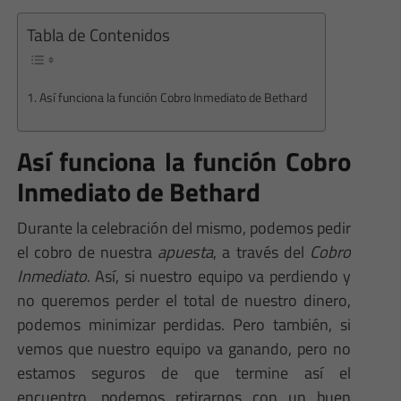
Tabla de Contenidos
Así funciona la función Cobro Inmediato de Bethard
Así funciona la función Cobro
Inmediato de Bethard
Durante la celebración del mismo, podemos pedir
el cobro de nuestra
apuesta
, a través del
Cobro
Inmediato
. Así, si nuestro equipo va perdiendo y
no queremos perder el total de nuestro dinero,
podemos minimizar perdidas. Pero también, si
vemos que nuestro equipo va ganando, pero no
estamos seguros de que termine así el
encuentro, podemos retirarnos con un buen