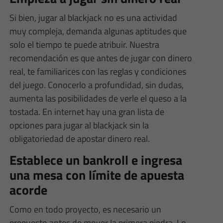
Si bien, jugar al blackjack no es una actividad
muy compleja, demanda algunas aptitudes que
solo el tiempo te puede atribuir. Nuestra
recomendación es que antes de jugar con dinero
real, te familiarices con las reglas y condiciones
del juego. Conocerlo a profundidad, sin dudas,
aumenta las posibilidades de verle el queso a la
tostada. En internet hay una gran lista de
opciones para jugar al blackjack sin la
obligatoriedad de apostar dinero real.
Establece un bankroll e ingresa
una mesa con límite de apuesta
acorde
Como en todo proyecto, es necesario un
prepuesto antes de mover la primera piedra. Lo