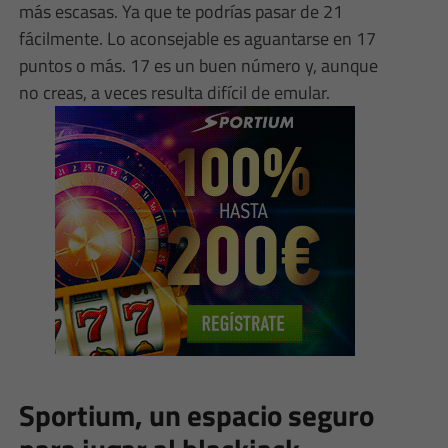
más escasas. Ya que te podrías pasar de 21
fácilmente. Lo aconsejable es aguantarse en 17
puntos o más. 17 es un buen número y, aunque
no creas, a veces resulta difícil de emular.
Sportium, un espacio seguro