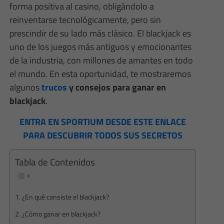
forma positiva al casino, obligándolo a
reinventarse tecnológicamente, pero sin
prescindir de su lado más clásico. El blackjack es
uno de los juegos más antiguos y emocionantes
de la industria, con millones de amantes en todo
el mundo. En esta oportunidad, te mostraremos
algunos
trucos
y consejos para ganar en
blackjack
.
ENTRA EN SPORTIUM DESDE ESTE ENLACE
PARA DESCUBRIR TODOS SUS SECRETOS
Tabla de Contenidos
¿En qué consiste el blackjack?
¿Cómo ganar en blackjack?