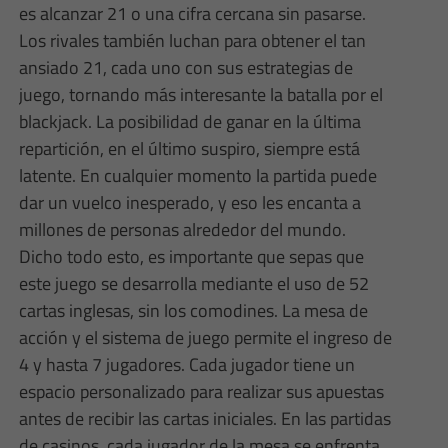
es alcanzar 21 o una cifra cercana sin pasarse.
Los rivales también luchan para obtener el tan
ansiado 21, cada uno con sus estrategias de
juego, tornando más interesante la batalla por el
blackjack. La posibilidad de ganar en la última
repartición, en el último suspiro, siempre está
latente. En cualquier momento la partida puede
dar un vuelco inesperado, y eso les encanta a
millones de personas alrededor del mundo.
Dicho todo esto, es importante que sepas que
este juego se desarrolla mediante el uso de 52
cartas inglesas, sin los comodines. La mesa de
acción y el sistema de juego permite el ingreso de
4 y hasta 7 jugadores. Cada jugador tiene un
espacio personalizado para realizar sus apuestas
antes de recibir las cartas iniciales. En las partidas
de casinos, cada jugador de la mesa se enfrenta