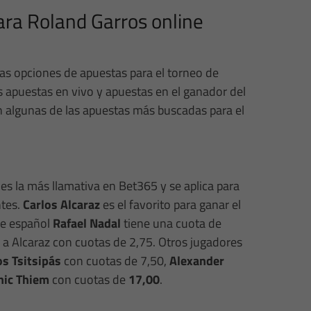
ra Roland Garros online
has opciones de apuestas para el torneo de
s apuestas en vivo y apuestas en el ganador del
n algunas de las apuestas más buscadas para el
es la más llamativa en Bet365 y se aplica para
ntes.
Carlos Alcaraz
es el favorito para ganar el
de español
Rafael Nadal
tiene una cuota de
 a Alcaraz con cuotas de 2,75
. Otros jugadores
s Tsitsipás
con cuotas de 7,50,
Alexander
ic Thiem
con cuotas de
17,00
.