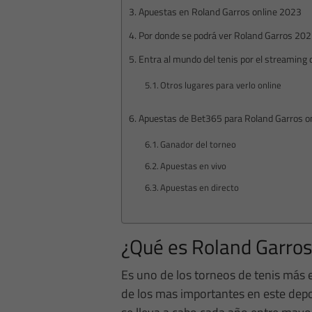
Apuestas en Roland Garros online 2023
Por donde se podrá ver Roland Garros 20
Entra al mundo del tenis por el streaming
Otros lugares para verlo online
Apuestas de Bet365 para Roland Garros o
Ganador del torneo
Apuestas en vivo
Apuestas en directo
¿Qué es Roland Garros
Es uno de los torneos de tenis más 
de los mas importantes en este depor
se lleva a cabo cada año entre mayo