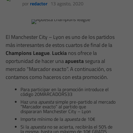
por
redactor
13 agosto, 2020
El Manchester City – Lyon es uno de los partidos
más interesantes de estos cuartos de final de la
Champions League
.
Luckia
nos ofrece la
oportunidad de hacer una
apuesta
segura al
mercado “Marcador exacto”. A continuación, os
contamos como haceros con esta promoción.
Para participar en la promoción introduce el
código 20MARCADORS33
Haz una
apuesta
simple pre-partido al mercado
“Marcador exacto” al partido que
dispararan Manchester City – Lyon
Importe mínimo de la
apuesta
de 10€
Si la
apuesta
no se acierta, recibirás el 50% de
la misma, hasta un máximo de 10€ GRATIS