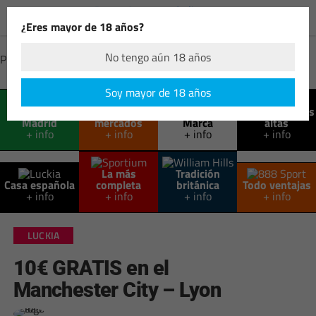
¿Eres mayor de 18 años?
No tengo aún 18 años
PUBLICIDAD | +18 | JUEGO RESPONSABLE
Soy mayor de 18 años
La casa del R.
Miles de
La casa de
Las cuotas más
Madrid
mercados
Marca
altas
+ info
+ info
+ info
+ info
La más
Tradición
Casa española
completa
británica
Todo ventajas
+ info
+ info
+ info
+ info
LUCKIA
10€ GRATIS en el
Manchester City – Lyon