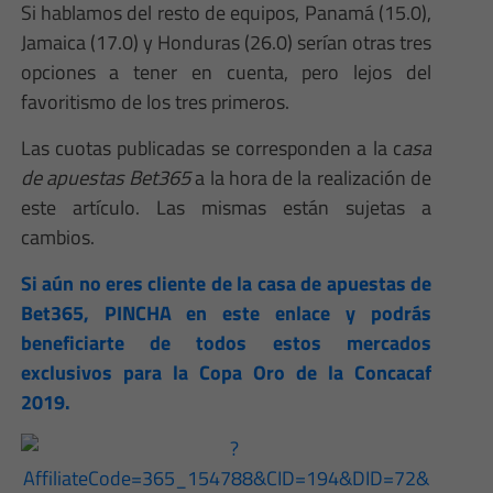
Si hablamos del resto de equipos, Panamá (15.0),
Jamaica (17.0) y Honduras (26.0) serían otras tres
opciones a tener en cuenta, pero lejos del
favoritismo de los tres primeros.
Las cuotas publicadas se corresponden a la c
asa
de apuestas Bet365
a la hora de la realización de
este artículo. Las mismas están sujetas a
cambios.
Si aún no eres cliente de la casa de apuestas de
Bet365, PINCHA en este enlace y podrás
beneficiarte de todos estos mercados
exclusivos para la Copa Oro de la Concacaf
2019.