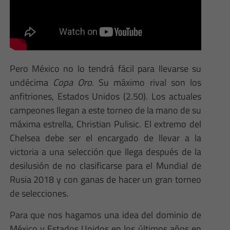
Pero México no lo tendrá fácil para llevarse su
undécima
Copa Oro
. Su máximo rival son los
anfitriones, Estados Unidos (2.50). Los actuales
campeones llegan a este torneo de la mano de su
máxima estrella, Christian Pulisic. El extremo del
Chelsea debe ser el encargado de llevar a la
victoria a una selección que llega después de la
desilusión de no clasificarse para el Mundial de
Rusia 2018 y con ganas de hacer un gran torneo
de selecciones.
Para que nos hagamos una idea del dominio de
México y Estados Unidos en los últimos años en