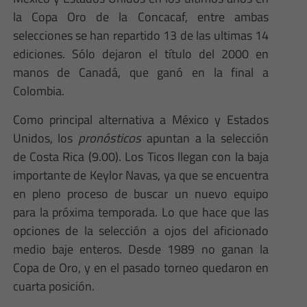
la Copa Oro de la Concacaf, entre ambas
selecciones se han repartido 13 de las ultimas 14
ediciones. Sólo dejaron el título del 2000 en
manos de Canadá, que ganó en la final a
Colombia.
Como principal alternativa a México y Estados
Unidos, los
pronósticos
apuntan a la selección
de Costa Rica (9.00). Los Ticos llegan con la baja
importante de Keylor Navas, ya que se encuentra
en pleno proceso de buscar un nuevo equipo
para la próxima temporada. Lo que hace que las
opciones de la selección a ojos del aficionado
medio baje enteros. Desde 1989 no ganan la
Copa de Oro, y en el pasado torneo quedaron en
cuarta posición.