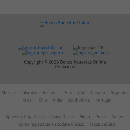
Copyright © 2026 Bonos Apuestas Online
Publicidad
México
Colombia
Ecuador
Perú
USA
Canada
Argentina
Brasil
Chile
India
South Africa
Portugal
Apuestas Deportivas
Casino Online
Bingo
Poker
Codere
Como registrarse en Codere Mexico
Mapa del Sitio