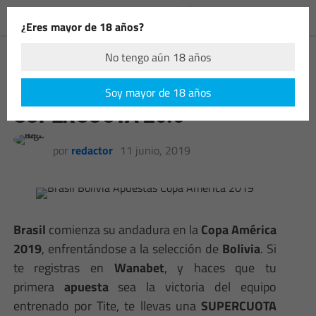
¿Eres mayor de 18 años?
No tengo aún 18 años
APUESTAS DEPORTIVAS
Brasil gana en Bolivia a
Soy mayor de 18 años
SUPERCUOTA 20.0
por
redactor
11 junio, 2019
Brasil
comienza su andadura en la
Copa América
2019
, enfrentándose a la selección de
Bolivia
. Si
te registras en
Wanabet
, y haces que tu
primera
apuesta
sea la victoria del equipo
entrenado por Tite, te llevas una
SUPERCUOTA