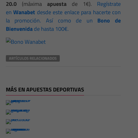
20.0
(máxima
apuesta
de 1€).
Regístrate
en
Wanabet
desde este enlace para hacerte con
la promoción. Así como de un
Bono de
Bienvenida
de hasta 100€.
ARTÍCULOS RELACIONADOS
MÁS EN APUESTAS DEPORTIVAS