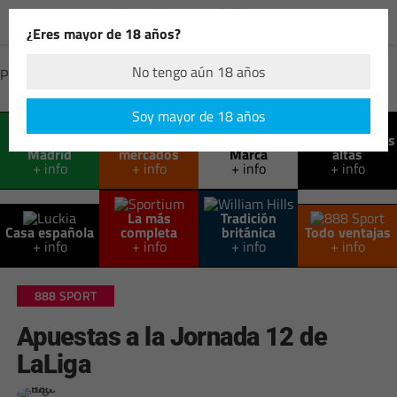
¿Eres mayor de 18 años?
No tengo aún 18 años
PUBLICIDAD | +18 | JUEGO RESPONSABLE
Soy mayor de 18 años
La casa del R.
Miles de
La casa de
Las cuotas más
Madrid
mercados
Marca
altas
+ info
+ info
+ info
+ info
La más
Tradición
Casa española
completa
británica
Todo ventajas
+ info
+ info
+ info
+ info
888 SPORT
Apuestas a la Jornada 12 de
LaLiga