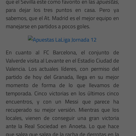
que el Sevilla este como favorito en las
apuestas
,
para dejar los tres puntos en casa. Pero ya
sabemos, que el At. Madrid es el mejor equipo en
manejarse en partidos a pocos goles.
En cuanto al FC Barcelona, el conjunto de
Valverde visita al Levante en el Estadio Ciudad de
Valencia. Los actuales líderes, con permiso del
partido de hoy del Granada, llega en su mejor
momento de forma de lo que llevamos de
temporada. Cinco victorias en los últimos cinco
encuentros, y con un Messi que parece ha
recuperado su mejor versión. Mientras que los
locales, vienen de conseguir una gran victoria
ante la Real Sociedad en Anoeta. Lo que hace
que salga que salga de la racha de derrotas en la