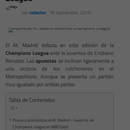
por
redactor
18 septiembre, 2019
El At. Madrid debuta en esta edición de la
Champions League
ante la Juventus de Cristiano
Ronaldo. Las
apuestas
se inclinan ligeramente a
una victoria de los colchoneros en el
Metropolitano. Aunque se presenta un partido
muy igualado por ambas partes.
Tabla de Contenidos
Previa y pronósticos al At. Madrid – Juventus de
Champions League en 888 Sport