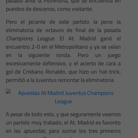
pasado ante la Fiorentina, que se encuentra en
puestos de descenso, como visitante.
Pero el picante de este partido la pone la
eliminatoria de octavos de final de la pasada
Champions League
. El At. Madrid ganó el
encuentro 2-0 en el Metropolitano y ya se veían
en la siguiente ronda. Pero un juego
excesivamente defensivo, y el acierto de cara a
gol de Cristiano Ronaldo, que hizo un hat-trick,
permitió a la Juventus remontar la eliminatoria.
A pesar de todo esto, y que seguramente veamos
un partido muy trabado, el At. Madrid es favorito
en las
apuestas
, para sumar los tres primeros