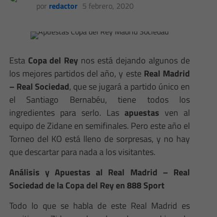
por
redactor
5 febrero, 2020
Esta
Copa del Rey
nos está dejando algunos de
los mejores partidos del año, y este
Real Madrid
– Real Sociedad
, que se jugará a partido único en
el Santiago Bernabéu, tiene todos los
ingredientes para serlo. Las
apuestas
ven al
equipo de Zidane en semifinales. Pero este año el
Torneo del KO está lleno de sorpresas, y no hay
que descartar para nada a los visitantes.
Análisis y Apuestas al Real Madrid – Real
Sociedad de la Copa del Rey en 888 Sport
Todo lo que se habla de este Real Madrid es