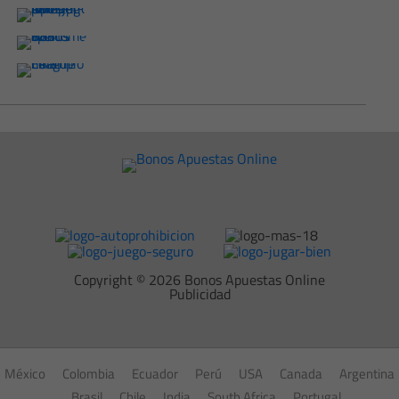
Copyright © 2026 Bonos Apuestas Online
Publicidad
México
Colombia
Ecuador
Perú
USA
Canada
Argentina
Brasil
Chile
India
South Africa
Portugal