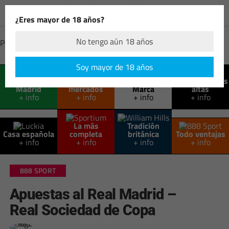
¿Eres mayor de 18 años?
No tengo aún 18 años
PUBLICIDAD | +18 | JUEGO RESPONSABLE
Soy mayor de 18 años
La casa del R.
Miles de
La casa de
Las cuotas más
Madrid
mercados
Marca
altas
+ info
+ info
+ info
+ info
La más
Tradición
Casa española
completa
británica
Todo ventajas
+ info
+ info
+ info
+ info
888 SPORT
Apuestas al Real Madrid –
Real Sociedad de Copa