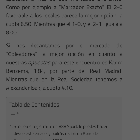
Como por ejemplo a “Marcador Exacto”. El 2-0
favorable a los locales parece la mejor opción, a
cuota 6.50. Mientras que el 1-0, y el 2-1, iguala a
8.00.
Si nos decantamos por el mercado de
“Goleadores” la mejor opción en cuanto a
nuestras
apuestas
para este encuentro es Karim
Benzema, 1.84, por parte del Real Madrid.
Mientras que en la Real Sociedad tenemos a
Alexander Isak, a cuota 4.10.
Tabla de Contenidos
Si quieres registrarte en 888 Sport, lo puedes hacer
desde este enlace, y podrás recibir un Bono de