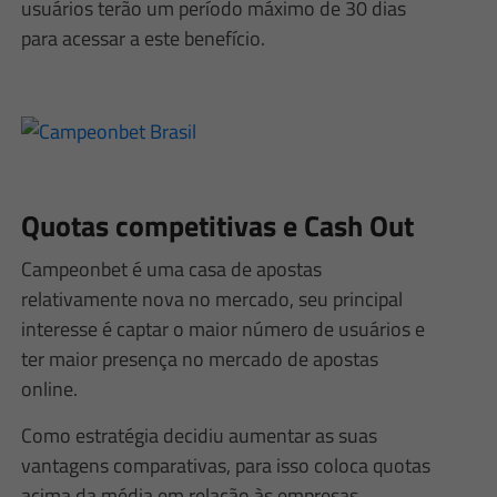
usuários terão um período máximo de 30 dias
para acessar a este benefício.
Quotas competitivas e Cash Out
Campeonbet é uma casa de apostas
relativamente nova no mercado, seu principal
interesse é captar o maior número de usuários e
ter maior presença no mercado de apostas
online.
Como estratégia decidiu aumentar as suas
vantagens comparativas, para isso coloca quotas
acima da média em relação às empresas