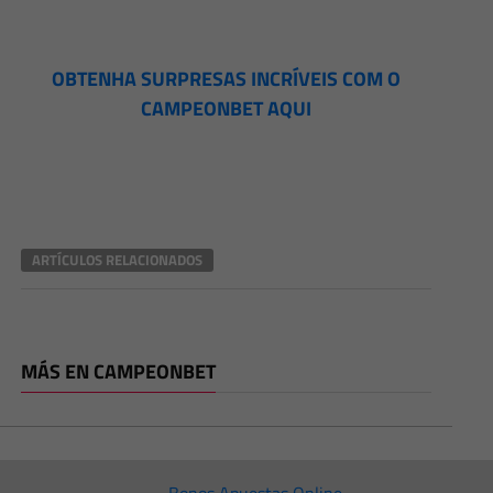
OBTENHA SURPRESAS INCRÍVEIS COM O
CAMPEONBET AQUI
ARTÍCULOS RELACIONADOS
MÁS EN CAMPEONBET