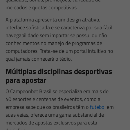
mercados e quotas competitivas.
A plataforma apresenta um design atrativo,
interface sofisticada e se caracteriza por sua fácil
navegabilidade sem importar se possui ou não
conhecimentos no manejo de programas de
computadores. Trata-se de um portal intuitivo no
qual jamais conhecerá o tédio.
Múltiplas disciplinas desportivas
para apostar
O Campeonbet Brasil se especializa em mais de
40 esportes e centenas de eventos, como a
empresa sabe que os brasileiros têm o
futebol
em
suas veias, oferece uma gama substancial de
mercados de apostas exclusivos para esta