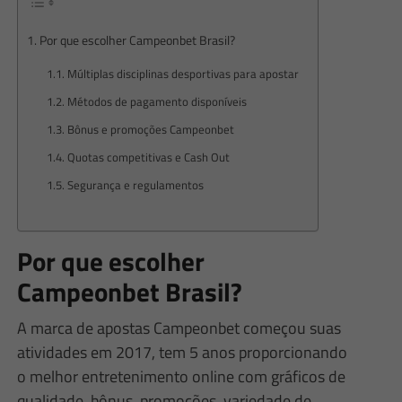
Por que escolher Campeonbet Brasil?
Múltiplas disciplinas desportivas para apostar
Métodos de pagamento disponíveis
Bônus e promoções Campeonbet
Quotas competitivas e Cash Out
Segurança e regulamentos
Por que escolher
Campeonbet Brasil?
A marca de apostas Campeonbet começou suas
atividades em 2017, tem 5 anos proporcionando
o melhor entretenimento online com gráficos de
qualidade, bônus, promoções, variedade de