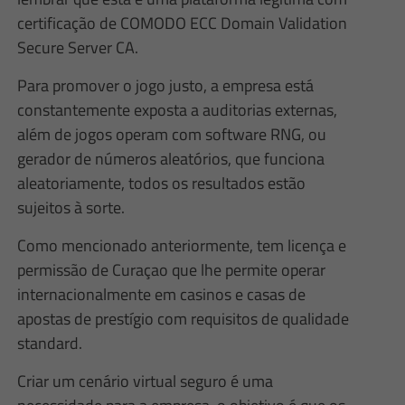
certificação de COMODO ECC Domain Validation
Secure Server CA.
Para promover o jogo justo, a empresa está
constantemente exposta a auditorias externas,
além de jogos operam com software RNG, ou
gerador de números aleatórios, que funciona
aleatoriamente, todos os resultados estão
sujeitos à sorte.
Como mencionado anteriormente, tem licença e
permissão de Curaçao que lhe permite operar
internacionalmente em casinos e casas de
apostas de prestígio com requisitos de qualidade
standard.
Criar um cenário virtual seguro é uma