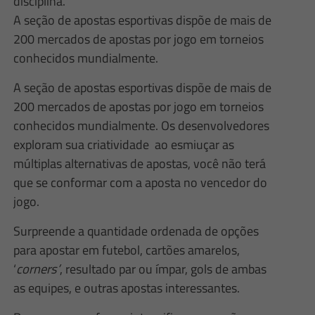
disciplina.
A seção de apostas esportivas dispõe de mais de
200 mercados de apostas por jogo em torneios
conhecidos mundialmente.
A seção de apostas esportivas dispõe de mais de
200 mercados de apostas por jogo em torneios
conhecidos mundialmente. Os desenvolvedores
exploram sua criatividade ao esmiuçar as
múltiplas alternativas de apostas, você não terá
que se conformar com a aposta no vencedor do
jogo.
Surpreende a quantidade ordenada de opções
para apostar em futebol, cartões amarelos,
‘
corners’
, resultado par ou ímpar, gols de ambas
as equipes, e outras apostas interessantes.