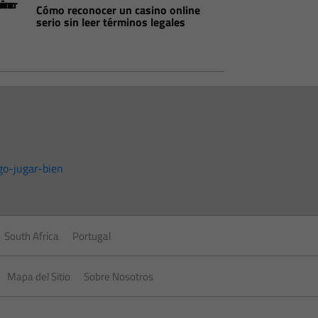
Cómo reconocer un casino online
serio sin leer términos legales
South Africa
Portugal
Mapa del Sitio
Sobre Nosotros