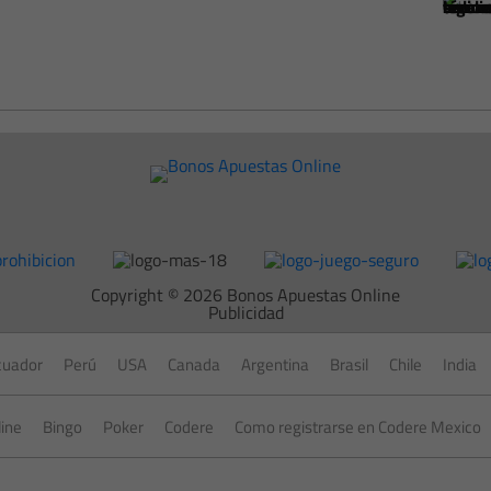
Copyright © 2026 Bonos Apuestas Online
Publicidad
cuador
Perú
USA
Canada
Argentina
Brasil
Chile
India
line
Bingo
Poker
Codere
Como registrarse en Codere Mexico