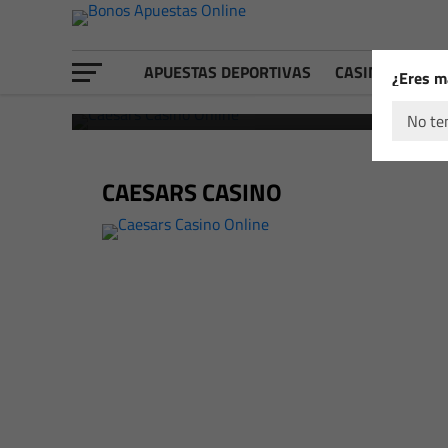
Analysis and opinion
Online betting has more and more followers and tod
APUESTAS DEPORTIVAS
CASINO ONLINE
¿Eres m
sports betting, but there are...
No te
CAESARS CASINO