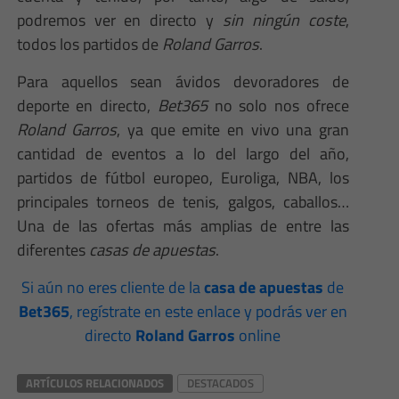
podremos ver en directo y
sin ningún coste
,
todos los partidos de
Roland Garros
.
Para aquellos sean ávidos devoradores de
deporte en directo,
Bet365
no solo nos ofrece
Roland Garros
, ya que emite en vivo una gran
cantidad de eventos a lo del largo del año,
partidos de fútbol europeo, Euroliga, NBA, los
principales torneos de tenis, galgos, caballos…
Una de las ofertas más amplias de entre las
diferentes
casas de apuestas
.
Si aún no eres cliente de la
casa de apuestas
de
Bet365
, regístrate en este enlace y podrás ver en
directo
Roland Garros
online
ARTÍCULOS RELACIONADOS
DESTACADOS