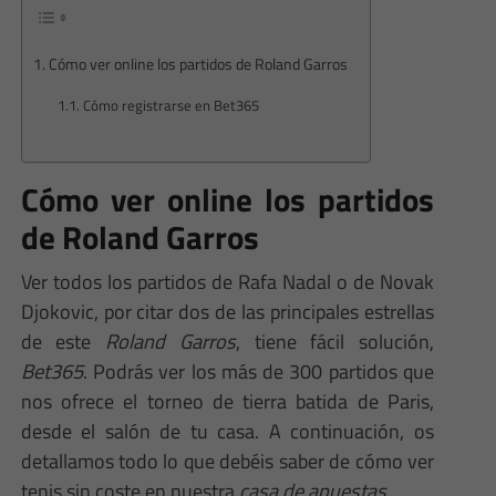
Cómo ver online los partidos de Roland Garros
Cómo registrarse en Bet365
Cómo ver online los partidos
de Roland Garros
Ver todos los partidos de Rafa Nadal o de Novak
Djokovic, por citar dos de las principales estrellas
de este
Roland Garros
, tiene fácil solución,
Bet365
. Podrás ver los más de 300 partidos que
nos ofrece el torneo de tierra batida de Paris,
desde el salón de tu casa. A continuación, os
detallamos todo lo que debéis saber de cómo ver
tenis sin coste en nuestra
casa de apuestas
.