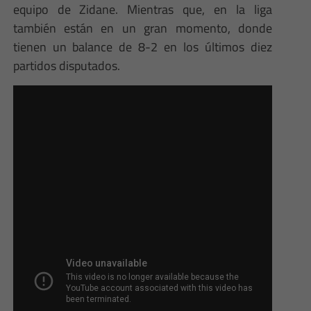
equipo de Zidane. Mientras que, en la liga
también están en un gran momento, donde
tienen un balance de 8-2 en los últimos diez
partidos disputados.