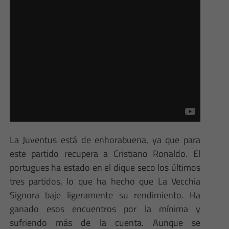
La Juventus está de enhorabuena, ya que para
este partido recupera a Cristiano Ronaldo. El
portugues ha estado en el dique seco los últimos
tres partidos, lo que ha hecho que La Vecchia
Signora baje ligeramente su rendimiento. Ha
ganado esos encuentros por la mínima y
sufriendo más de la cuenta. Aunque se