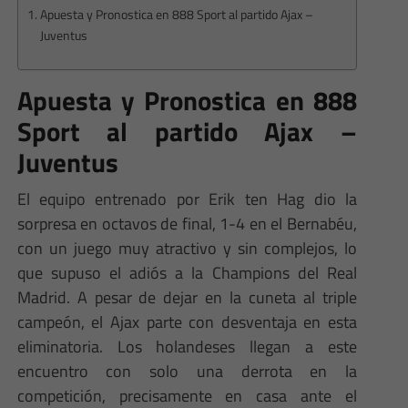
Apuesta y Pronostica en 888 Sport al partido Ajax –
Juventus
Apuesta y Pronostica en 888
Sport al partido Ajax –
Juventus
El equipo entrenado por Erik ten Hag dio la
sorpresa en octavos de final, 1-4 en el Bernabéu,
con un juego muy atractivo y sin complejos, lo
que supuso el adiós a la Champions del Real
Madrid. A pesar de dejar en la cuneta al triple
campeón, el Ajax parte con desventaja en esta
eliminatoria. Los holandeses llegan a este
encuentro con solo una derrota en la
competición, precisamente en casa ante el